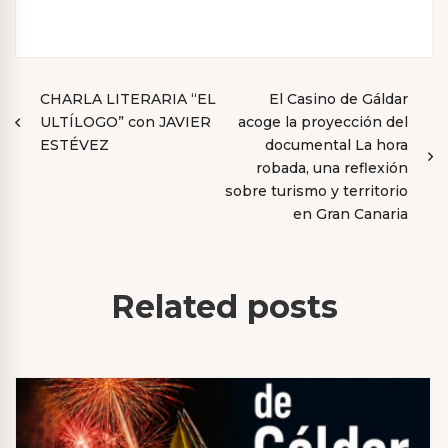
N
CHARLA LITERARIA “EL
El Casino de Gáldar
ULTÍLOGO” con JAVIER
acoge la proyección del
a
ESTÉVEZ
documental La hora
v
robada, una reflexión
sobre turismo y territorio
e
en Gran Canaria
g
a
c
Related posts
i
ó
n
d