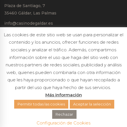
Plaza de Santiago, 7
35460 Gáldar, Las Palmas
info@casinodegaldar.es
928 88 01 26
Las cookies de este sitio web se usan para personalizar el
contenido y los anuncios, ofrecer funciones de redes
sociales y analizar el tráfico. Además, compartimos
información sobre el uso que haga del sitio web con
nuestros partners de redes sociales, publicidad y análisis
Política de protección de datos
web, quienes pueden combinarla con otra información
Política de cookies
que les haya proporcionado o que hayan recopilado a
partir del uso que haya hecho de sus servicios.
Más información
Permitir todas las cookies
Aceptar la selección
Rechazar
Configuración de Cookies