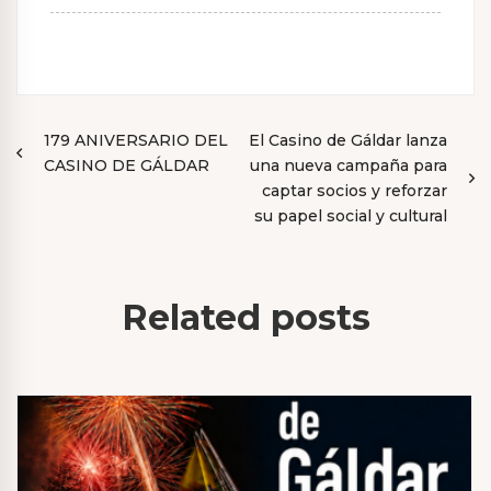
N
179 ANIVERSARIO DEL
El Casino de Gáldar lanza
CASINO DE GÁLDAR
una nueva campaña para
a
captar socios y reforzar
v
su papel social y cultural
e
g
Related posts
a
c
i
ó
n