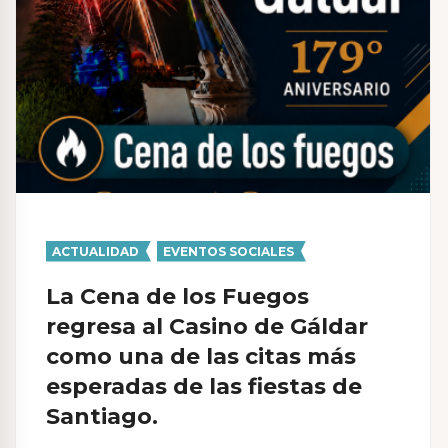
d
e
e
n
t
r
a
d
ACTUALIDAD
,
EVENTOS SOCIALES
a
s
La Cena de los Fuegos
regresa al Casino de Gáldar
como una de las citas más
esperadas de las fiestas de
Santiago.