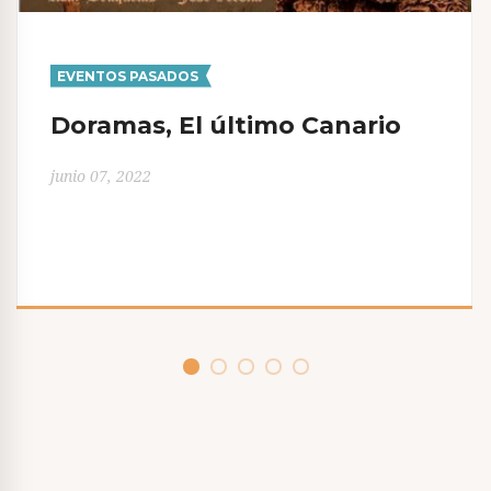
r
a
EVENTOS PASADOS
d
Doramas, El último Canario
a
s
junio 07, 2022