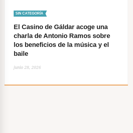
d
e
SIN CATEGORÍA
e
El Casino de Gáldar acoge una
n
charla de Antonio Ramos sobre
t
los beneficios de la música y el
r
baile
a
junio 28, 2026
d
a
s