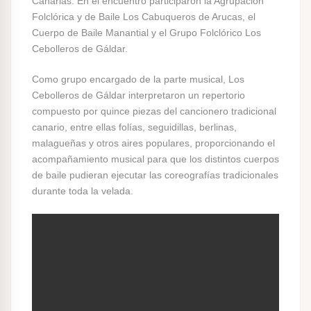
Canarias. En el encuentro participaron la Agrupación
Folclórica y de Baile Los Cabuqueros de Arucas, el
Cuerpo de Baile Manantial y el Grupo Folclórico Los
Cebolleros de Gáldar.
Como grupo encargado de la parte musical, Los
Cebolleros de Gáldar interpretaron un repertorio
compuesto por quince piezas del cancionero tradicional
canario, entre ellas folías, seguidillas, berlinas,
malagueñas y otros aires populares, proporcionando el
acompañamiento musical para que los distintos cuerpos
de baile pudieran ejecutar las coreografías tradicionales
durante toda la velada.