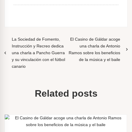
N
La Sociedad de Fomento,
El Casino de Gáldar acoge
Instrucción y Recreo dedica
una charla de Antonio
a
una charla a Pancho Guerra
Ramos sobre los beneficios
v
y su vinculación con el fútbol
de la música y el baile
canario
e
g
a
Related posts
c
i
ó
n