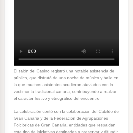
El salón del Casino registró una notable asistencia de
público, que disfrutó de una noche de música y baile en
la que muchos asistentes acudieron ataviados con la
vestimenta tradicional canaria, contribuyendo a realzar
el carácter festivo y etnográfico del encuentro.
La celebración contó con la colaboración del Cabildo de
Gran Canaria y de la Federación de Agrupaciones
Folclóricas de Gran Canaria, entidades que respaldan
este tipo de iniciativas destinadas a preservar y difundir