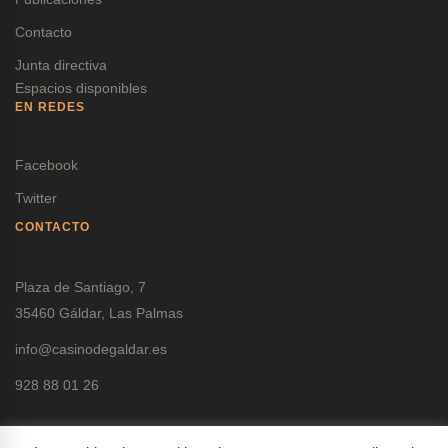
Contacto
Junta directiva
Espacios disponibles
EN REDES
Facebook
Twitter
CONTACTO
Plaza de Santiago, 7
35460 Gáldar, Las Palmas
info@casinodegaldar.es
928 88 01 26