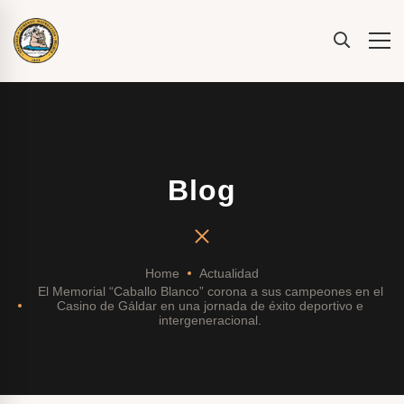
Blog
Home
Actualidad
El Memorial “Caballo Blanco” corona a sus campeones en el
Casino de Gáldar en una jornada de éxito deportivo e
intergeneracional.