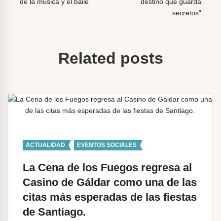
v
de la música y el baile
destino que guarda
secretos”
e
g
a
Related posts
c
i
ó
n
d
e
ACTUALIDAD
,
EVENTOS SOCIALES
e
La Cena de los Fuegos regresa al
n
Casino de Gáldar como una de las
t
citas más esperadas de las fiestas
r
de Santiago.