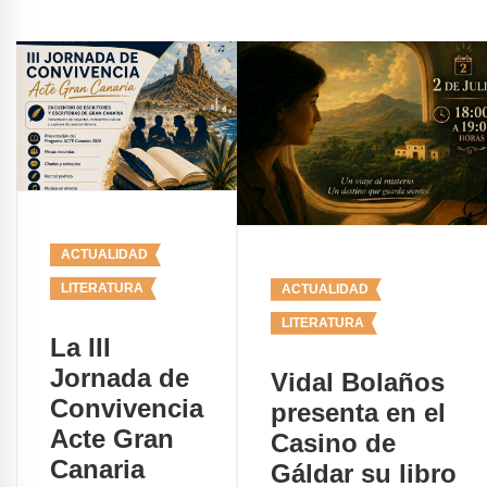
ACTUALIDAD
LITERATURA
ACTUALIDAD
LITERATURA
La III
Jornada de
Vidal Bolaños
Convivencia
presenta en el
Acte Gran
Casino de
Canaria
Gáldar su libro