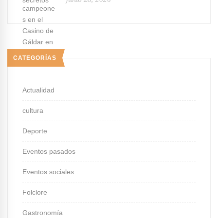
CATEGORÍAS
Actualidad
cultura
Deporte
Eventos pasados
Eventos sociales
Folclore
Gastronomía