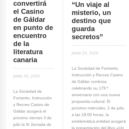
convertirá
“Un viaje al
el Casino
misterio, un
de Gáldar
destino que
en punto de
guarda
encuentro
secretos”
de la
literatura
junio 29, 2026
canaria
La Sociedad de Fomento,
Instrucción y Recreo Casino
junio 30, 2026
de Gáldar continúa
celebrando su 179.º
La Sociedad de
aniversario con una nueva
Fomento, Instrucción
propuesta cultural. El
y Recreo Casino de
próximo miércoles, 2 de julio,
Gáldar acogerá el
a las 18:00 horas, la
próximo viernes 3 de
emblemática entidad acogerá
julio la III Jornada de
la presentación del libro «Un