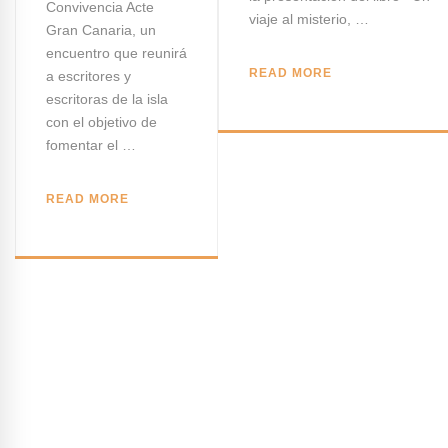
Convivencia Acte
viaje al misterio, …
Gran Canaria, un
encuentro que reunirá
READ MORE
a escritores y
escritoras de la isla
con el objetivo de
fomentar el …
READ MORE