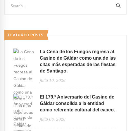
S
S
e
E
a
A
R
r
C
c
H
h
FEATURED POSTS
f
o
La Cena de los Fuegos regresa al
r
Casino de Gáldar como una de las
:
citas más esperadas de las fiestas
de Santiago.
julio 10, 2026
El 179.º Aniversario del Casino de
Gáldar consolida a la entidad
como referente cultural del casco.
julio 06, 2026