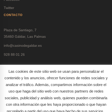
Twitter
CONTACTO
Plaza de Santiago, 7
35460 Gáldar, Las Palmas
info@casinodegaldar.es
928 88 01 26
Las cookies de este sitio web se usan para personalizar el
contenido y los anuncios, ofrecer funciones de redes sociales y
analizar el tráfico. Además, compartimos información sobre el
Política de protección de datos
uso que haga del sitio web con nuestros partners de redes
Política de cookies
sociales, publicidad y análisis web, quienes pueden combinarla
con otra información que les haya proporcionado o que hayan
recopilado a partir del uso que haya hecho de sus servicios.