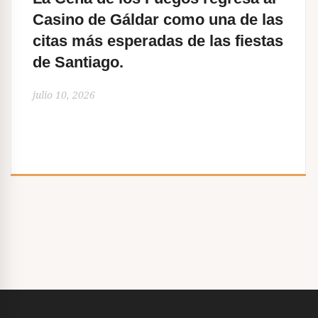
n
Casino de Gáldar como una de las
t
citas más esperadas de las fiestas
r
de Santiago.
a
julio 10, 2026
d
a
s