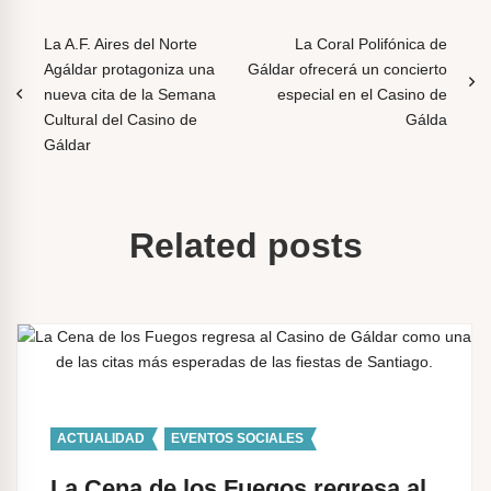
N
La A.F. Aires del Norte
La Coral Polifónica de
Agáldar protagoniza una
Gáldar ofrecerá un concierto
a
nueva cita de la Semana
especial en el Casino de
v
Cultural del Casino de
Gálda
Gáldar
e
g
a
Related posts
c
i
ó
n
d
e
ACTUALIDAD
,
EVENTOS SOCIALES
e
La Cena de los Fuegos regresa al