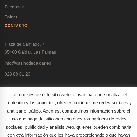
Facebook
Twitter
CONTACTO
Plaza de Santiago, 7
35460 Gáldar, Las Palmas
info@casinodegaldar.es
928 88 01 26
Las cookies de este sitio web se usan para personalizar el
contenido y los anuncios, ofrecer funciones de redes sociales y
analizar el tráfico. Además, compartimos información sobre el
Política de protección de datos
uso que haga del sitio web con nuestros partners de redes
Política de cookies
sociales, publicidad y análisis web, quienes pueden combinarla
con otra información que les haya proporcionado o que hayan