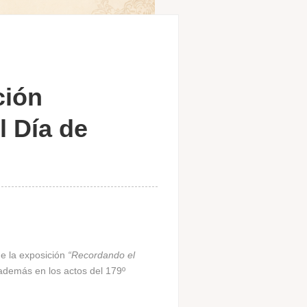
ción
 Día de
de la exposición
“Recordando el
 además en los actos del 179º