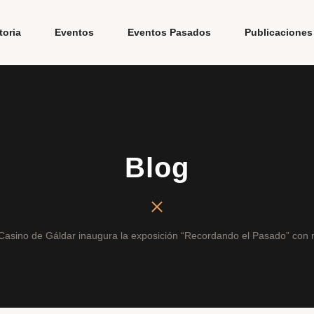
toria
Eventos
Eventos Pasados
Publicaciones
Blog
 Casino de Gáldar inaugura la exposición “Recordando el Pasado” con 