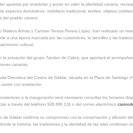
ar apuesta por enarbolar y poner en valor la identidad canaria, recrea
e espacios domésticos, mobiliario tradicional, textiles, objetos cotidi
a del pueblo canario.
nio Mateos Armas y Carmen Teresa Perera López, han realizado un minuc
ante a una época marcada por las costumbres, la sencillez y las tradic
atrimonio cultural.
n la actuación del grupo
Tambor de Cabra
, que aportará el acompañami
ciones canarias.
Sala Discoteca del Casino de Gáldar, situada en la Plaza de Santiago n
 asistir con antelación.
 posteriores a la inauguración será necesario consultar los horarios dis
ar a través del teléfono 928 880 126 o del correo electrónico
casinod
o de Gáldar reafirma su compromiso con la conservación y difusión del 
de la historia, las tradiciones y la identidad de las islas continúan 