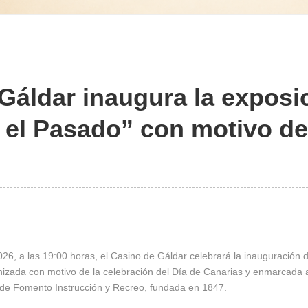
Gáldar inaugura la exposi
el Pasado” con motivo del
26, a las 19:00 horas, el
Casino de Gáldar
celebrará la inauguración 
rganizada con motivo de la celebración del Día de Canarias y enmarcada
d de Fomento Instrucción y Recreo, fundada en 1847.