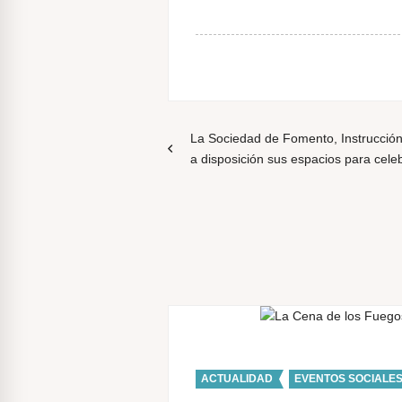
N
La Sociedad de Fomento, Instrucció
a disposición sus espacios para cele
a
v
e
g
a
ACTUALIDAD
,
EVENTOS SOCIALE
c