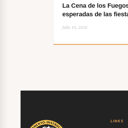
La Cena de los Fuegos
i
esperadas de las fiest
ó
julio 10, 2026
n
d
e
e
n
t
r
LINKS