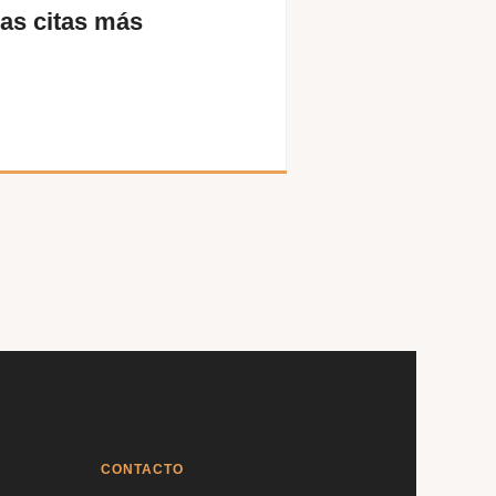
as citas más
El 179.º Aniver
del casco.
julio 06, 2026
CONTACTO