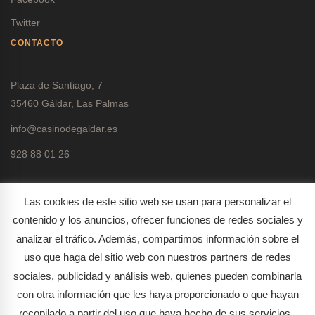
Twitter
CONTACTO
Plaza de Santiago, 7
35460 Gáldar, Las Palmas
info@casinodegaldar.es
928 88 01 26
Las cookies de este sitio web se usan para personalizar el
contenido y los anuncios, ofrecer funciones de redes sociales y
analizar el tráfico. Además, compartimos información sobre el
Política de protección de datos
uso que haga del sitio web con nuestros partners de redes
Política de cookies
sociales, publicidad y análisis web, quienes pueden combinarla
con otra información que les haya proporcionado o que hayan
recopilado a partir del uso que haya hecho de sus servicios.