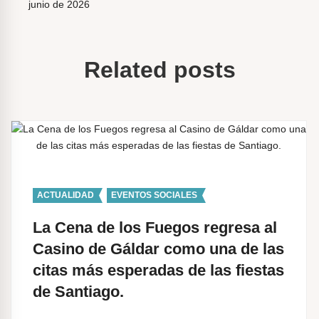
junio de 2026
e
g
a
Related posts
c
i
ó
n
d
e
ACTUALIDAD
,
EVENTOS SOCIALES
e
La Cena de los Fuegos regresa al
n
Casino de Gáldar como una de las
t
citas más esperadas de las fiestas
r
de Santiago.
a