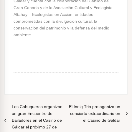
Gáldar y cuenta con la colaboración del Cabildo de
Gran Canaria y de la Asociación Cultural y Ecologista
Altahay – Ecologistas en Acción, entidades
comprometidas con la divulgación cultural, la
conservación del patrimonio y la defensa del medio
ambiente.
N
Los Cabuqueros organizan
El Innig Trio protagoniza un
un gran Encuentro de
concierto extraordinario en
a
Bailadores en el Casino de
el Casino de Gáldar
v
Gáldar el próximo 27 de